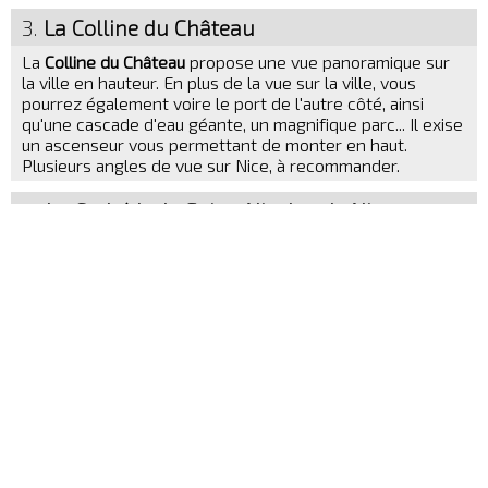
3.
La Colline du Château
La
Colline du Château
propose une vue panoramique sur
la ville en hauteur. En plus de la vue sur la ville, vous
pourrez également voire le port de l'autre côté, ainsi
qu'une cascade d'eau géante, un magnifique parc... Il exise
un ascenseur vous permettant de monter en haut.
Plusieurs angles de vue sur Nice, à recommander.
4.
La Cathédrale Saint-Nicolas de Nice
La
Cathédrale Saint-Nicolas de Nice
est classée
Monument Historique et reste le plus important édifice
religieux Orthodoxe Russe en dehors de la Russie. Vous
aurez l'imrpession de vous laisser transporter à St-
Petersbourg ou Moscou en quelques minutes, avec son
architecture spécifique et ses couleurs et décorations. Il
est possible de visiter l'intérieur de la Cathédrale
également.
5.
La Place Masséna
La
Place Masséna
se situe en zone piétonne de la ville